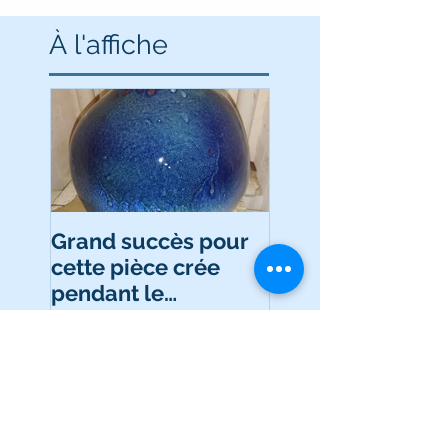
À
l'affiche
Grand succès pour
cette pièce crée
pendant le
1°confinement et
cuite durant le 2°
confinement!!!
Posts récents